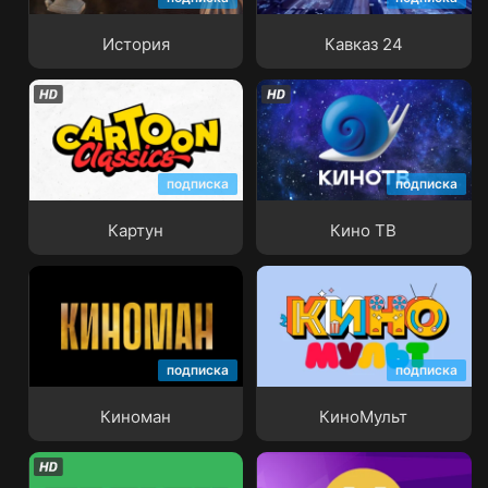
История
Кавказ 24
подписка
подписка
Картун
Кино ТВ
Картун
Кино ТВ
подписка
подписка
Киноман
КиноМульт
Киноман
КиноМульт