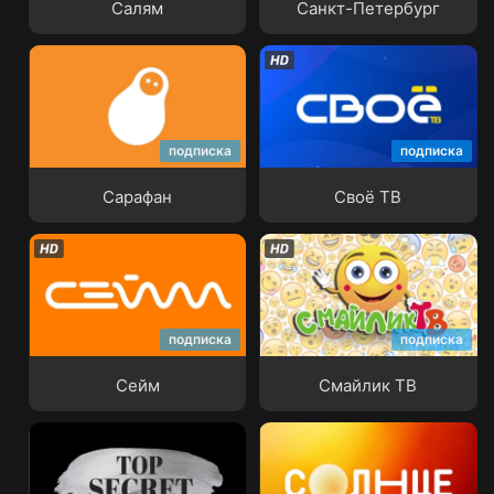
Салям
Санкт-Петербург
подписка
подписка
Сарафан
Своё ТВ
Сарафан
Своё ТВ
подписка
подписка
Сейм
Смайлик ТВ
Сейм
Смайлик ТВ