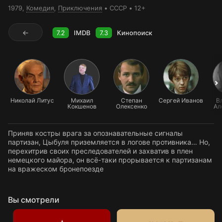
1979,
Комедия
,
Приключения
СССР
12+
←
7.2
IMDB
7.3
Кинопоиск
Николай Литус
Михаил
Степан
Сергей Иванов
В
Кокшенов
Олексенко
Ал
Приняв костры врага за опознавательные сигналы
партизан, Цыбуля приземляется в логове противника… Но,
перехитрив своих преследователей и захватив в плен
немецкого майора, он всё-таки прорывается к партизанам
на вражеском бронепоезде
Вы смотрели