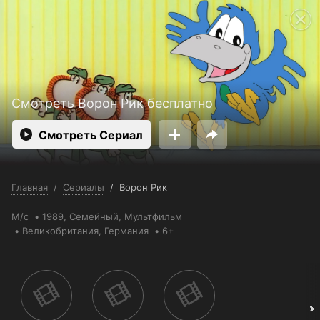
Поддержка:
support@24h.tv
Пользовательское соглашение
Политика конфиденциальности
Открыть приложение
Ввести промокод
Смотреть Ворон Рик бесплатно
Смотреть Сериал
Главная
/
Сериалы
/
Ворон Рик
М/с
1989,
Семейный
,
Мультфильм
Великобритания
, Германия
6+