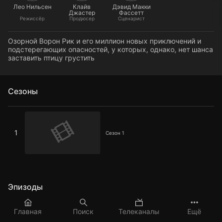
Лео Нильсен
Клайв
Дэвид Макки
Джастер
Фассетт
Режиссёр
Продюсер
Сценарист
Озорной Ворон Рик и его миллион новых приключений и
подстерегающих опасностей, у которых, однако, нет шанса
заставить птицу грустить
Сезоны
Сезон 1
1
Сезон 1
Эпизоды
Замок
Главная
Поиск
Телеканалы
Ещё