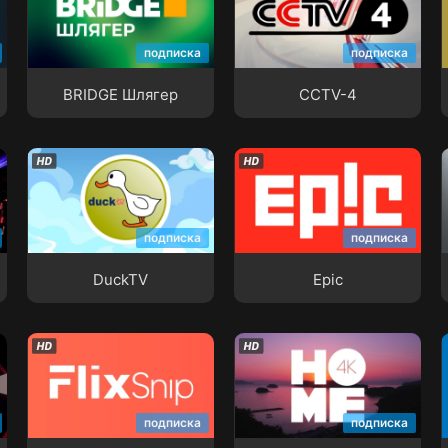
BRIDGE Шлягер
CCTV-4
подписка
подписка
BRIDGE Шлягер
CCTV-4
DuckTV
Epic
подписка
подписка
DuckTV
Epic
Flix Snip
HOME 4K
подписка
подписка