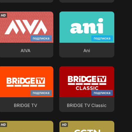
AIVA
Ani
подписка
подписка
AIVA
Ani
BRIDGE TV
BRIDGE TV Classic
подписка
подписка
BRIDGE TV
BRIDGE TV Classic