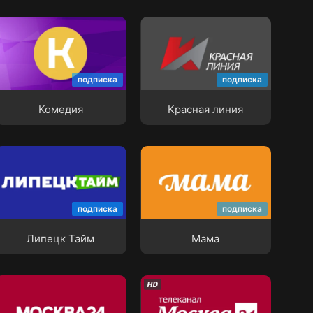
Комедия
Красная линия
подписка
подписка
Комедия
Красная линия
Липецк Тайм
Мама
подписка
подписка
Липецк Тайм
Мама