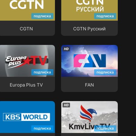
CGTN
CGTN Русский
подписка
подписка
CGTN
CGTN Русский
Europa Plus TV
FAN
подписка
подписка
Europa Plus TV
FAN
KBS World
KmvLive.TV
подписка
подписка