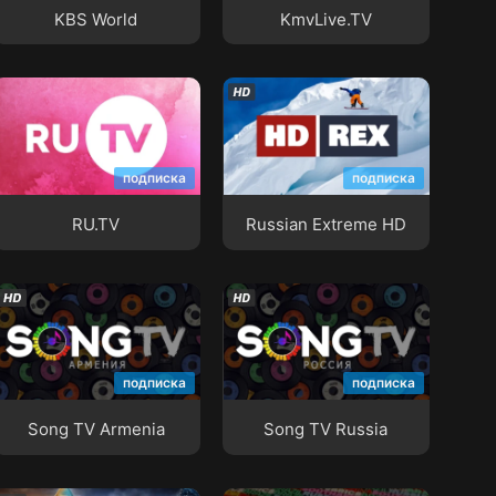
KBS World
KmvLive.TV
RU.TV
Russian Extreme HD
подписка
подписка
RU.TV
Russian Extreme HD
Song TV Armenia
Song TV Russia
подписка
подписка
Song TV Armenia
Song TV Russia