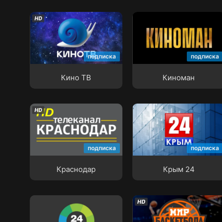
Кино ТВ
Киноман
подписка
подписка
Кино ТВ
Киноман
Краснодар
Крым 24
подписка
подписка
Краснодар
Крым 24