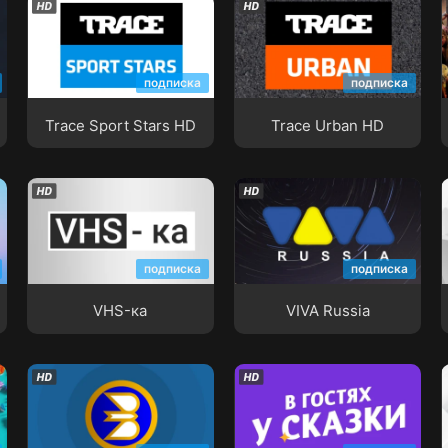
Trace Sport Stars HD
Trace Urban HD
подписка
подписка
Trace Sport Stars HD
Trace Urban HD
VHS-ка
VIVA Russia
подписка
подписка
VHS-ка
VIVA Russia