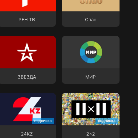
РЕН ТВ
Спас
РЕН ТВ
Спас
ЗВЕЗДА
МИР
ЗВЕЗДА
МИР
24KZ
2x2
подписка
подписка
24KZ
2x2