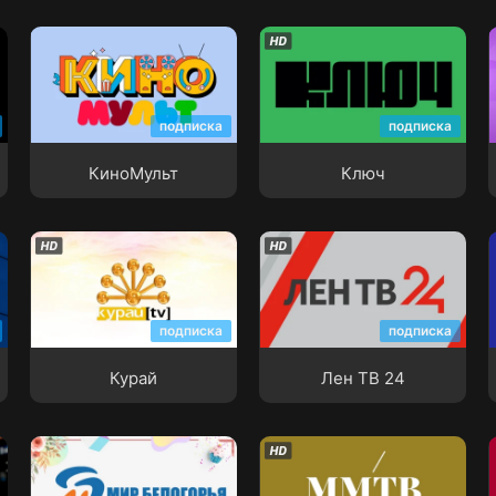
КиноМульт
Ключ
подписка
подписка
КиноМульт
Ключ
Курай
Лен ТВ 24
подписка
подписка
Курай
Лен ТВ 24