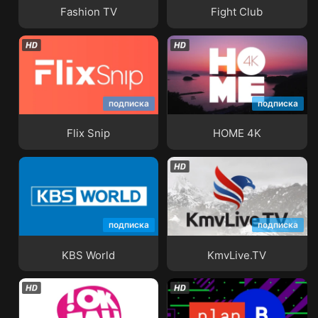
Fashion TV
Fight Club
подписка
подписка
Flix Snip
HOME 4K
Flix Snip
HOME 4K
подписка
подписка
KBS World
KmvLive.TV
KBS World
KmvLive.TV