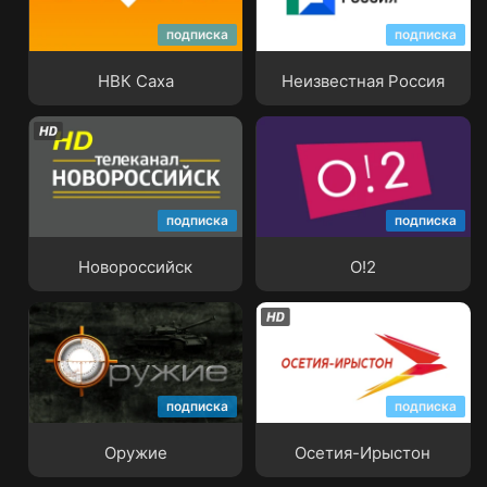
подписка
подписка
НВК Саха
Неизвестная Россия
НВК Саха
Неизвестная Россия
подписка
подписка
Новороссийск
О!2
Новороссийск
О!2
подписка
подписка
Оружие
Осетия-Ирыстон
Оружие
Осетия-Ирыстон