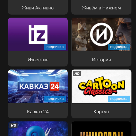
Живи Активно
Живём в Нижнем
подписка
подписка
Известия
История
Известия
История
подписка
подписка
Кавказ 24
Картун
Кавказ 24
Картун