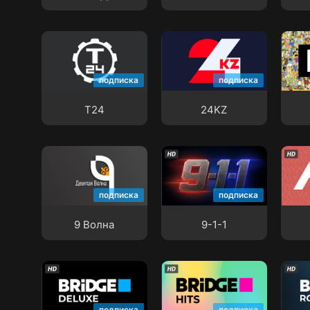
Т24
24KZ
2x2
подписка
подписка
Т24
24KZ
9 Волна
9-1-1
AIVA
подписка
подписка
9 Волна
9-1-1
подписка
подписка