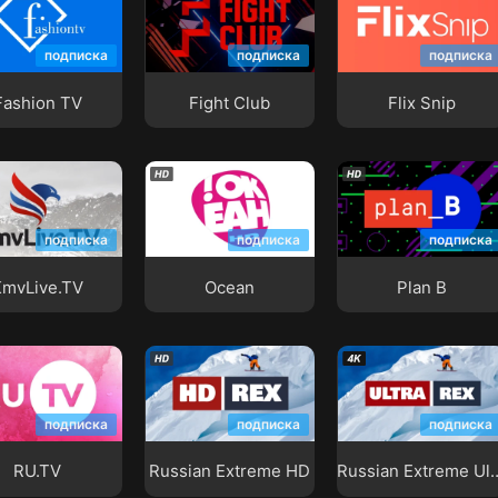
ion TV
Fight Club
Flix Snip
подписка
подписка
подписка
Fashion TV
Fight Club
Flix Snip
ive.TV
Ocean
Plan B
подписка
подписка
подписка
KmvLive.TV
Ocean
Plan B
Russian Extreme
Russian Extreme
V
HD
Ultra
подписка
подписка
подписка
RU.TV
Russian Extreme HD
Russian Ext