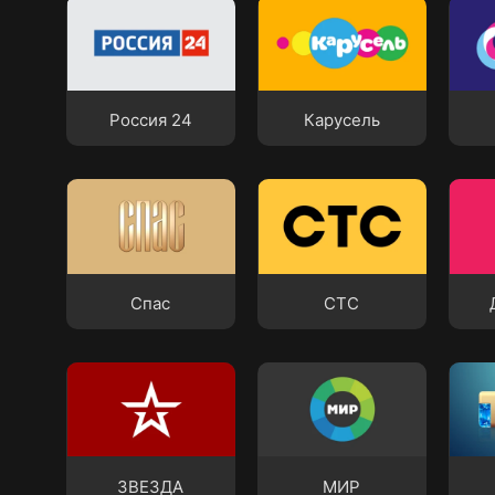
Россия 24
Карусель
ОТР
Россия 24
Карусель
Спас
СТС
Дом
Спас
СТС
ЗВЕЗДА
МИР
ТНТ
ЗВЕЗДА
МИР