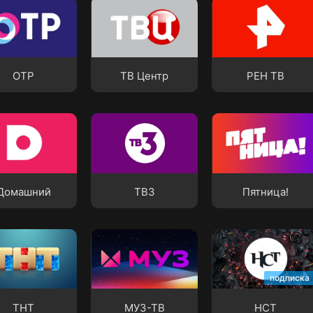
ТВ Центр
РЕН ТВ
ОТР
ТВ Центр
РЕН ТВ
ашний
ТВ3
Пятница!
Домашний
ТВ3
Пятница!
МУЗ-ТВ
НСТ
подписка
ТНТ
МУЗ-ТВ
НСТ