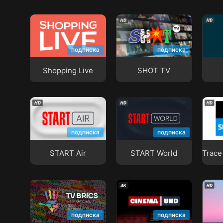
Shopping Live
SHOT TV
Silk
подписка
подписка
Shopping Live
SHOT TV
Trac
START Air
START World
HD
подписка
подписка
START Air
START World
Trace
TV Brics
Ultra HD Cinema
VES
подписка
подписка