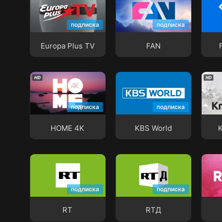
Europa Plus TV
FAN
Fash
подписка
подписка
Europa Plus TV
FAN
HOME 4K
KBS World
KmvL
подписка
подписка
HOME 4K
KBS World
RT
RTД
RU.T
подписка
подписка
RT
RTД