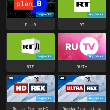
подписка
подписка
Plan B
RT
Plan B
RT
подписка
подписка
RTД
RU.TV
RTД
RU.TV
подписка
подписка
Russian Extreme HD
Russian Extreme Ultra
Russian Extreme HD
Russian Extreme Ultra