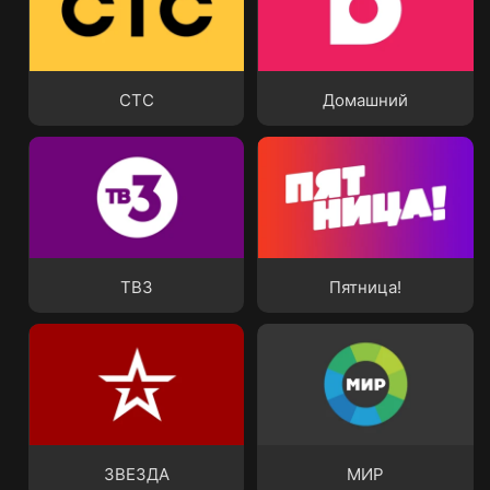
СТС
Домашний
СТС
Домашний
ТВ3
Пятница!
ТВ3
Пятница!
ЗВЕЗДА
МИР
ЗВЕЗДА
МИР