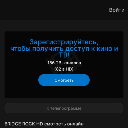
Войти
Зарегистрируйтесь,
чтобы получить доступ к кино и
ТВ!
186 ТВ-каналов
(82 в HD)
Смотреть
К телепрограмме
BRIDGE ROCK HD смотреть онлайн