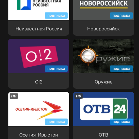
подписка
подписка
Неизвестная Россия
Новороссийск
Неизвестная Россия
Новороссийск
подписка
подписка
О!2
Оружие
О!2
Оружие
подписка
подписка
Осетия-Ирыстон
ОТВ
Осетия-Ирыстон
ОТВ