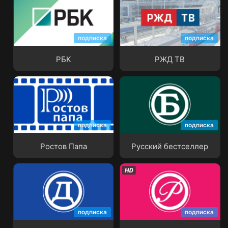
подписка
подписка
РБК
РЖД ТВ
РБК
РЖД ТВ
подписка
подписка
Ростов Папа
Русский бестселлер
Ростов Папа
Русский бестселлер
подписка
подписка
Русский детектив
Русский роман