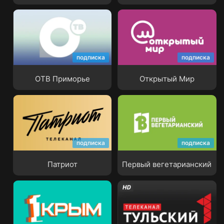
подписка
подписка
ОТВ Приморье
Открытый Мир
ОТВ Приморье
Открытый Мир
подписка
подписка
Патриот
Первый вегетарианский
Патриот
Первый вегетарианский