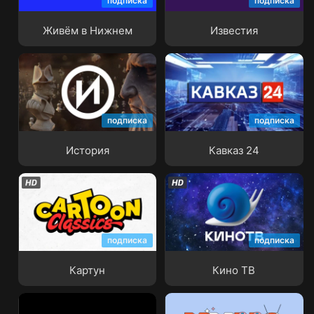
подписка
подписка
Живём в Нижнем
Известия
Живём в Нижнем
Известия
подписка
подписка
История
Кавказ 24
История
Кавказ 24
подписка
подписка
Картун
Кино ТВ
Картун
Кино ТВ