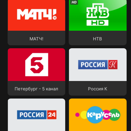
МАТЧ!
НТВ
МАТЧ!
НТВ
Петербург - 5 канал
Россия К
Петербург - 5 канал
Россия К
Россия 24
Карусель