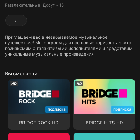
Развлекательные
, Досуг
16+
←
Приглашаем вас в незабываемое музыкальное
путешествие! Мы откроем для вас новые горизонты звука,
познакомим с талантливыми исполнителями и представим
уникальные музыкальные произведения
Вы смотрели
подписка
подписка
BRIDGE ROCK HD
BRIDGE HITS HD
BRIDGE ROCK HD
BRIDGE HITS HD