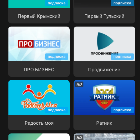
подписка
подписка
Первый Крымский
Первый Тульский
Первый Крымский
Первый Тульский
подписка
подписка
ПРО БИЗНЕС
Продвижение
ПРО БИЗНЕС
Продвижение
подписка
подписка
Радость моя
Ратник
Радость моя
Ратник