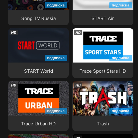
подписка
подписка
Song TV Russia
START Air
Song TV Russia
START Air
подписка
подписка
START World
Trace Sport Stars HD
START World
Trace Sport Stars HD
подписка
подписка
Trace Urban HD
Trash
Trace Urban HD
Trash