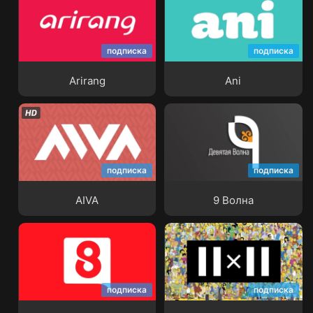
подписка
подписка
Arirang
Ani
Arirang
Ani
подписка
подписка
AIVA
9 Волна
AIVA
9 Волна
подписка
подписка
8 канал - Красноярск
2x2