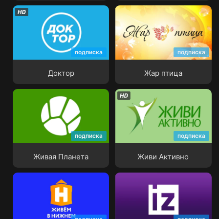
подписка
подписка
Доктор
Жар птица
Доктор
Жар птица
подписка
подписка
Живая Планета
Живи Активно
Живая Планета
Живи Активно