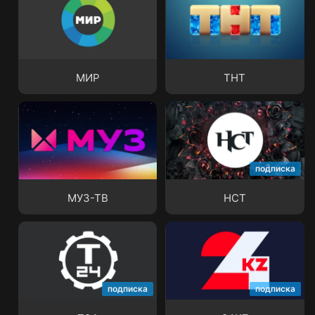
МИР
ТНТ
МИР
ТНТ
подписка
МУЗ-ТВ
НСТ
МУЗ-ТВ
НСТ
подписка
подписка
Т24
24KZ