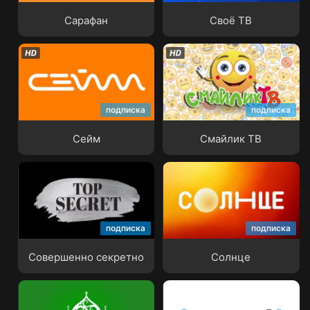
Сарафан
Своё ТВ
подписка
подписка
Сейм
Смайлик ТВ
Сейм
Смайлик ТВ
подписка
подписка
Совершенно секретно
Солнце
Совершенно секретно
Солнце