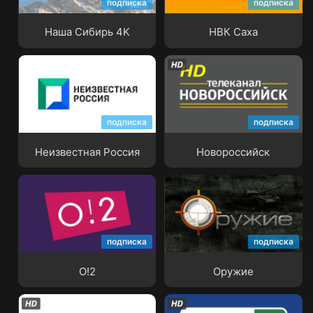
подписка
подписка
Наша Сибирь 4K
НВК Саха
Наша Сибирь 4K
НВК Саха
подписка
подписка
Неизвестная Россия
Новороссийск
Неизвестная Россия
Новороссийск
подписка
подписка
О!2
Оружие
О!2
Оружие