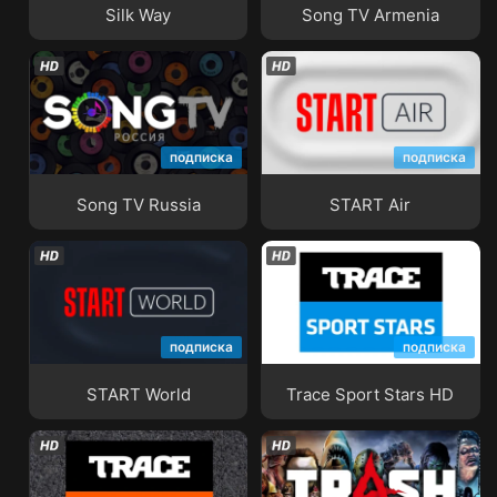
Silk Way
Song TV Armenia
подписка
подписка
Song TV Russia
START Air
Song TV Russia
START Air
подписка
подписка
START World
Trace Sport Stars HD
START World
Trace Sport Stars HD