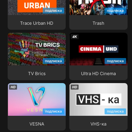
подписка
подписка
Trace Urban HD
Trash
Trace Urban HD
Trash
подписка
подписка
TV Brics
Ultra HD Cinema
TV Brics
Ultra HD Cinema
подписка
подписка
VESNA
VHS-ка
VESNA
VHS-ка