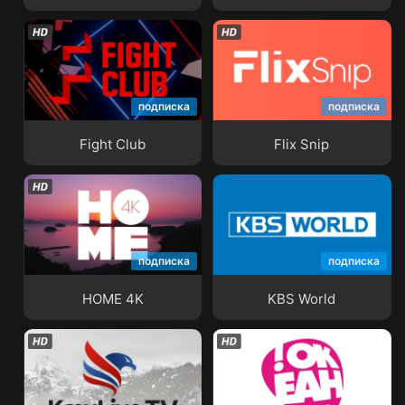
подписка
подписка
Fight Club
Flix Snip
Fight Club
Flix Snip
подписка
подписка
HOME 4K
KBS World
HOME 4K
KBS World