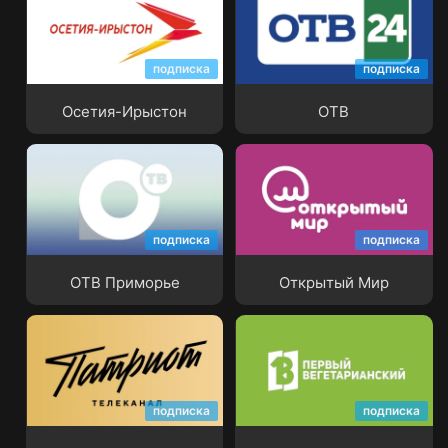
подписка
подписка
Осетия-Ирыстон
ОТВ
Осетия-Ирыстон
ОТВ
подписка
подписка
ОТВ Приморье
Открытый Мир
ОТВ Приморье
Открытый Мир
подписка
подписка
Патриот
Первый вегетарианский