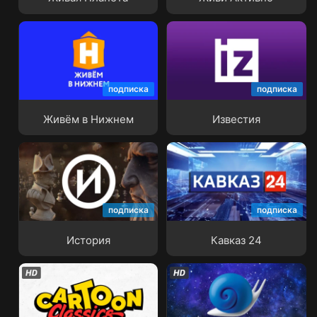
подписка
подписка
Живём в Нижнем
Известия
Живём в Нижнем
Известия
подписка
подписка
История
Кавказ 24
История
Кавказ 24