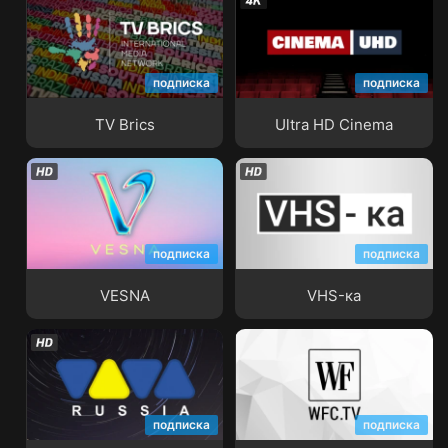
подписка
подписка
TV Brics
Ultra HD Cinema
TV Brics
Ultra HD Cinema
подписка
подписка
VESNA
VHS-ка
VESNA
VHS-ка
подписка
подписка
VIVA Russia
World Fashion Channel