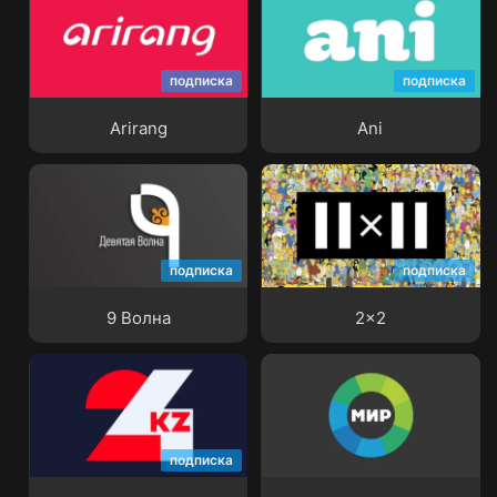
подписка
подписка
Arirang
Ani
Arirang
Ani
подписка
подписка
9 Волна
2x2
9 Волна
2x2
подписка
24KZ
МИР