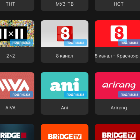
ТНТ
МУЗ-ТВ
НСТ
8 канал -
8 канал
Красноярск
подписка
подписка
подписка
2x2
8 канал
8 канал 
Ani
Arirang
подписка
подписка
подписка
AIVA
Ani
Arirang