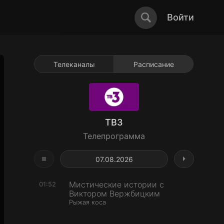
Войти
Телеканалы
Расписание
ТВ3
Телепрограмма
07.08.2026
Мистичeские истории с
01:52
Виктором Bержбицким
Рыжая коса