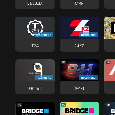
ЗВЕЗДА
МИР
Т24
24KZ
2x2
подписка
подписка
Т24
24KZ
9 Волна
9-1-1
AIVA
подписка
подписка
9 Волна
9-1-1