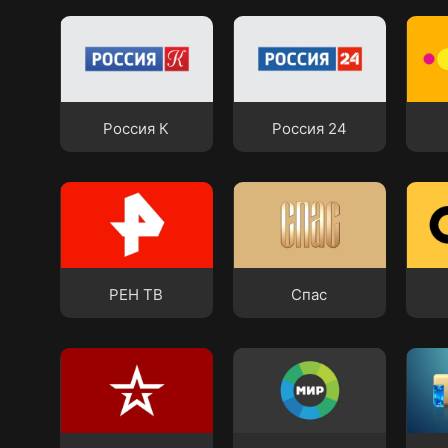
Россия К
Россия 24
Кару
Россия К
Россия 24
РЕН ТВ
Спас
СТС
РЕН ТВ
Спас
ЗВЕЗДА
МИР
ТНТ