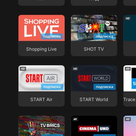
Shopping Live
SHOT TV
Silk
подписка
подписка
Shopping Live
SHOT TV
Trac
START Air
START World
HD
подписка
подписка
START Air
START World
Trace