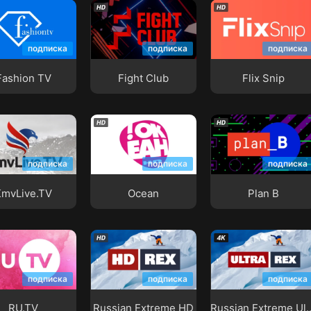
ion TV
Fight Club
Flix Snip
подписка
подписка
подписка
Fashion TV
Fight Club
Flix Snip
ive.TV
Ocean
Plan B
подписка
подписка
подписка
KmvLive.TV
Ocean
Plan B
Russian Extreme
Russian Extreme
V
HD
Ultra
подписка
подписка
подписка
RU.TV
Russian Extreme HD
Russian Ext