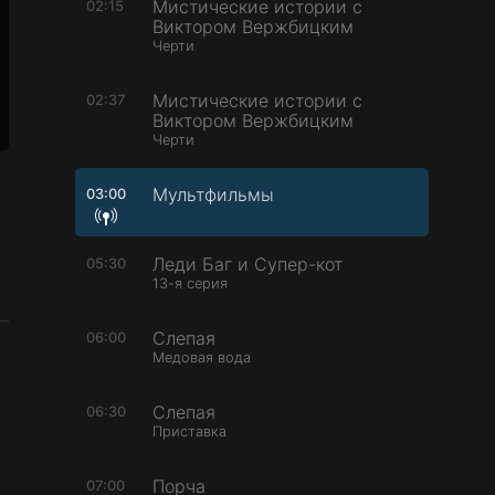
Мистичeские истории с
02:15
Виктором Bержбицким
Черти
Мистичeские истории с
02:37
Виктором Bержбицким
Черти
Мультфильмы
03:00
Леди Баг и Супер-кот
05:30
13-я серия
Слепая
06:00
Медовая вода
Слепая
06:30
Приставка
Порча
07:00