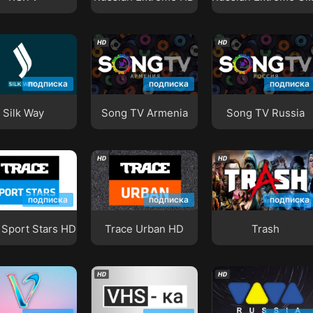
 Way
Song TV Armenia
Song TV Russia
подписка
подписка
подписка
Silk Way
Song TV Armenia
Song TV Russia
e Sport Stars
Trace Urban HD
Trash
подписка
подписка
подписка
 Sport Stars HD
Trace Urban HD
Trash