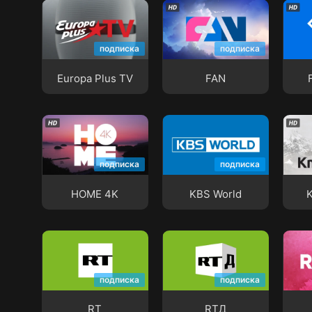
Europa Plus TV
FAN
Fash
подписка
подписка
Europa Plus TV
FAN
HOME 4K
KBS World
KmvL
подписка
подписка
HOME 4K
KBS World
RT
RTД
RU.T
подписка
подписка
RT
RTД