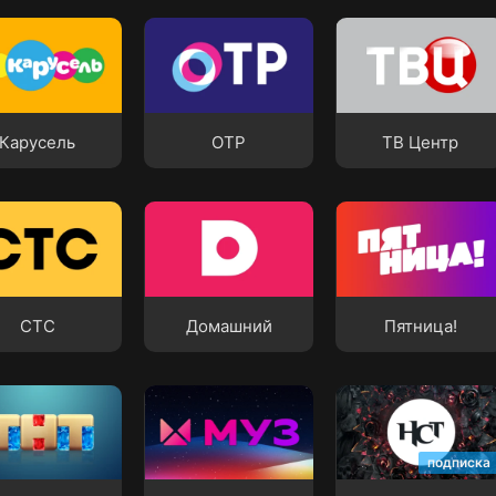
сель
ОТР
ТВ Центр
Карусель
ОТР
ТВ Центр
Домашний
Пятница!
СТС
Домашний
Пятница!
МУЗ-ТВ
НСТ
подписка