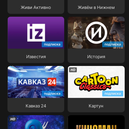
Живи Активно
Живём в Нижнем
подписка
подписка
Известия
История
Известия
История
подписка
подписка
Кавказ 24
Картун
Кавказ 24
Картун