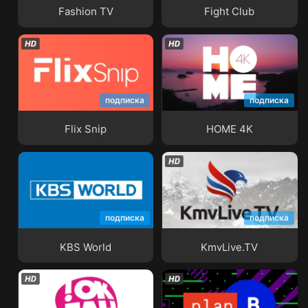
Fashion TV
Fight Club
подписка
подписка
Flix Snip
HOME 4K
Flix Snip
HOME 4K
подписка
подписка
KBS World
KmvLive.TV
KBS World
KmvLive.TV