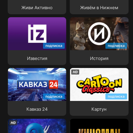
Живи Активно
Живём в Нижнем
подписка
подписка
Известия
История
Известия
История
подписка
подписка
Кавказ 24
Картун
Кавказ 24
Картун