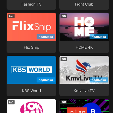
Fashion TV
Fight Club
подписка
подписка
Flix Snip
HOME 4K
Flix Snip
HOME 4K
подписка
подписка
KBS World
KmvLive.TV
KBS World
KmvLive.TV