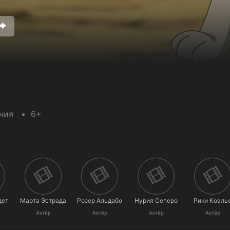
ния
6+
дет
Марта Эстрада
Розер Альдабо
Нурия Сеперо
Рики Коэль
Актёр
Актёр
Актёр
Актёр