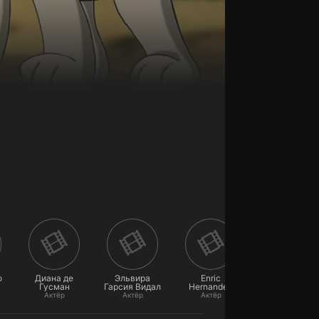
о
Диана де
Эльвира
Enric
Франсеск
Гусман
Гарсия Видал
Hernandez
Рокамора
Актёр
Актёр
Актёр
Актёр