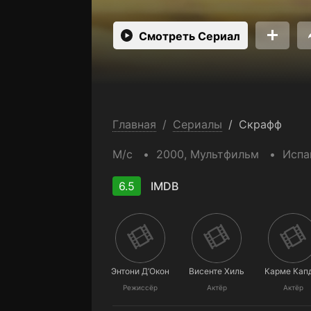
Смотреть Сериал
Главная
/
Сериалы
/
Скрафф
М/с
2000,
Мультфильм
Испа
6.5
IMDB
Энтони Д’Окон
Висенте Хиль
Карме Кап
Режиссёр
Актёр
Актёр