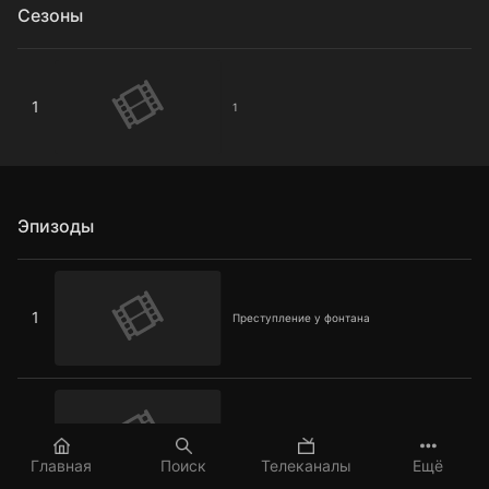
Сезоны
1
1
1
Эпизоды
Преступление у фонтана
1
Преступление у фонтана
Маньяк со стилетом
2
Маньяк со стилетом
Главная
Поиск
Телеканалы
Ещё