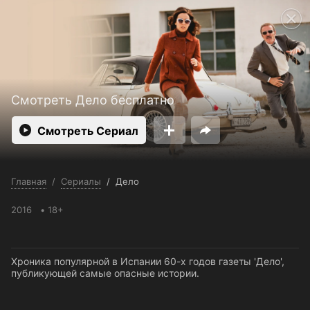
Поддержка:
support@24h.tv
Пользовательское соглашение
Политика конфиденциальности
Открыть приложение
Ввести промокод
Смотреть Дело бесплатно
Смотреть Сериал
Главная
/
Сериалы
/
Дело
2016
18+
Хроника популярной в Испании 60-х годов газеты 'Дело',
публикующей самые опасные истории.