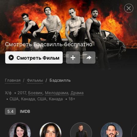
Поддержка:
support@24h.tv
Пользовательское соглашение
Политика конфиденциальности
Открыть приложение
Ввести промокод
Смотреть Бэдсвилль бесплатно
Смотреть Фильм
Главная
/
Фильмы
/
Бэдсвилль
Х/ф
2017,
Боевик
,
Мелодрама
,
Драма
США
, Канада
, США, Канада
18+
5.4
IMDB