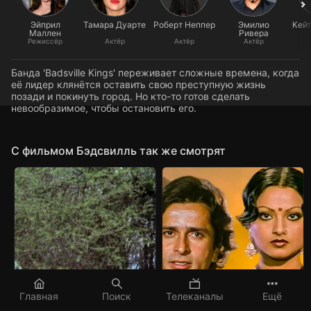
Эйприл
Тамара Дуарте
Роберт Неппер
Эмилио
Кейт
Маллен
Ривера
Режиссёр
Актёр
Актёр
Актёр
Банда 'Badsville Kings' переживает сложные времена, когда
её лидер клянётся оставить свою преступную жизнь
позади и покинуть город. Но кто-то готов сделать
невообразимое, чтобы остановить его.
C фильмом Бэдсвилль так же смотрят
Главная
Поиск
Телеканалы
Ещё