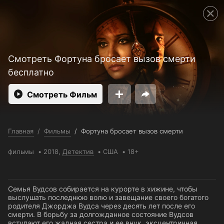
Поддержка:
support@24h.tv
Пользовательское соглашение
Политика конфиденциальности
Открыть приложение
Ввести промокод
Смотреть Фортуна бросает вызов смерти
бесплатно
Смотреть Фильм
Главная
/
Фильмы
/
Фортуна бросает вызов смерти
фильмы
2018,
Детектив
США
18+
Семья Вудсов собирается на курорте в хижине, чтобы
выслушать последнюю волю и завещание своего богатого
родителя Джорджа Вудса через десять лет после его
смерти. В борьбу за долгожданное состояние Вудсов
вступают его жадная сестра и ее внук, эксцентричная