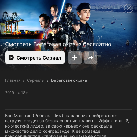
Поддержка:
support@24h.tv
Пользовательское соглашение
Политика конфиденциальности
Открыть приложение
Ввести промокод
Смотреть Береговая охрана бесплатно
Смотреть Сериал
Главная
/
Сериалы
/
Береговая охрана
2019
18+
Ван Маньтин (Ребекка Лим), начальник прибрежного
патруля, следит за безопасностью границы. Эффективный,
но жесткий лидер, за свою карьеру она раскрыла
множество дел о контрабанде. К ее команде
присоединяются новобранцы, но из-за ее стиля