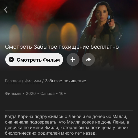
Поддержка:
support@24h.tv
Пользовательское соглашение
Политика конфиденциальности
Открыть приложение
Ввести промокод
Смотреть Забытое похищение бесплатно
Смотреть Фильм
Главная
/
Фильмы
/
Забытое похищение
Фильмы
2020
Canada
16+
Когда Карина подружилась с Леной и ее дочерью Мэлли,
она начала подозревать, что Мэлли вовсе не дочь Лены, а
девочка по имени Эмили, которая была похищена у своих
биологических родителей много лет назад.