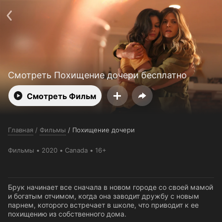
Поддержка:
support@24h.tv
Пользовательское соглашение
Политика конфиденциальности
Открыть приложение
Ввести промокод
Смотреть Похищение дочери бесплатно
Смотреть Фильм
Главная
/
Фильмы
/
Похищение дочери
Фильмы
2020
Canada
16+
Брук начинает все сначала в новом городе со своей мамой
и богатым отчимом, когда она заводит дружбу с новым
парнем, которого встречает в школе, что приводит к ее
похищению из собственного дома.