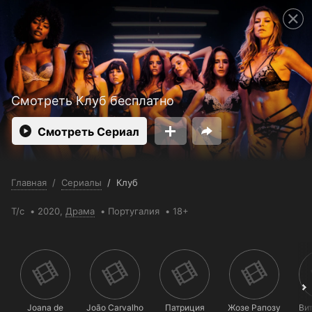
Поддержка:
support@24h.tv
Пользовательское соглашение
Политика конфиденциальности
Открыть приложение
Ввести промокод
Смотреть Клуб бесплатно
Смотреть Сериал
Главная
/
Сериалы
/
Клуб
Т/с
2020,
Драма
Португалия
18+
Joana de
João Carvalho
Патриция
Жозе Рапозу
Ви