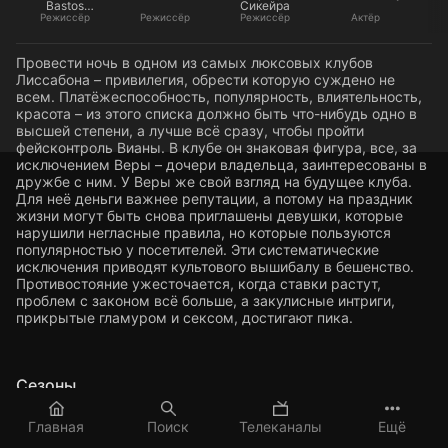
Bastos
Сикейра
Rodrigues
Режиссёр
Режиссёр
Режиссёр
Актёр
Провести ночь в одном из самых люксовых клубов
Лиссабона – привилегия, обрести которую суждено не
всем. Платёжеспособность, популярность, влиятельность,
красота – из этого списка должно быть что-нибудь одно в
высшей степени, а лучше всё сразу, чтобы пройти
фейсконтроль Вианы. В клубе он знаковая фигура, все, за
исключением Веры – дочери владельца, заинтересованы в
дружбе с ним. У Веры же свой взгляд на будущее клуба.
Для неё деньги важнее репутации, а потому на праздник
жизни могут быть снова приглашены девушки, которые
нарушили негласные правила, но которые пользуются
популярностью у посетителей. Эти систематические
исключения приводят культового вышибалу в бешенство.
Противостояние ужесточается, когда ставки растут,
проблем с законом всё больше, а закулисные интриги,
прикрытые гламуром и сексом, достигают пика.
Сезоны
1
Главная
Поиск
Телеканалы
Ещё