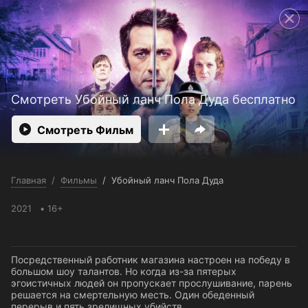
Поддержка:
support@24h.tv
Пользовательское соглашение
Политика конфиденциальности
Открыть приложение
Ввести промокод
Смотреть Убойный ланч Пола Дуда бесплатно
Смотреть Фильм
Главная
/
Фильмы
/
Убойный ланч Пола Дуда
2021
16+
Посредственный работник магазина настроен на победу в
большом шоу талантов. Но когда из-за пятерых
эгоистичных людей он пропускает прослушивание, парень
решается на смертельную месть. Один обеденный
перерыв и пять зрелищных убийств.