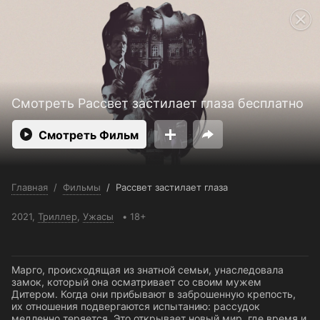
Поддержка:
support@24h.tv
Пользовательское соглашение
Политика конфиденциальности
Открыть приложение
Ввести промокод
Смотреть Рассвет застилает глаза бесплатно
Смотреть Фильм
Главная
/
Фильмы
/
Рассвет застилает глаза
2021,
Триллер
,
Ужасы
18+
Марго, происходящая из знатной семьи, унаследовала
замок, который она осматривает со своим мужем
Дитером. Когда они прибывают в заброшенную крепость,
их отношения подвергаются испытанию: рассудок
медленно теряется. Это открывает новый мир, где время и