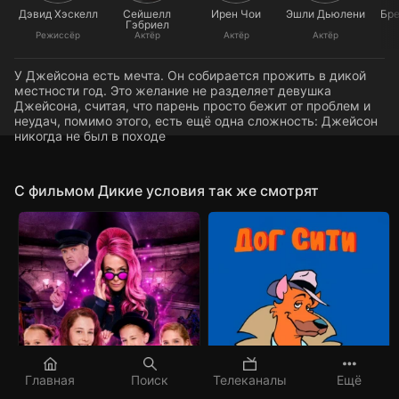
Дэвид Хэскелл
Сейшелл
Ирен Чои
Эшли Дьюлени
Бре
Гэбриел
Режиссёр
Актёр
Актёр
Актёр
У Джейсона есть мечта. Он собирается прожить в дикой
местности год. Это желание не разделяет девушка
Джейсона, считая, что парень просто бежит от проблем и
неудач, помимо этого, есть ещё одна сложность: Джейсон
никогда не был в походе
C фильмом Дикие условия так же смотрят
Главная
Поиск
Телеканалы
Ещё