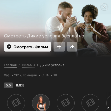
Поддержка:
support@24h.tv
Пользовательское соглашение
Политика конфиденциальности
Открыть приложение
Ввести промокод
Смотреть Дикие условия бесплатно
Смотреть Фильм
Главная
/
Фильмы
/
Дикие условия
Х/ф
2017,
Комедия
США
18+
5.5
IMDB