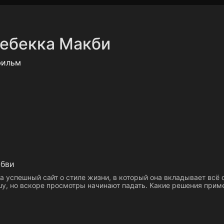
фиденциальности
Открыть приложение
Ввести пр
ебекка Макби
фильм
юбви
 успешный сайт о стиле жизни, в который она вкладывает всё 
шу, но вскоре просмотры начинают падать. Какие решения прим