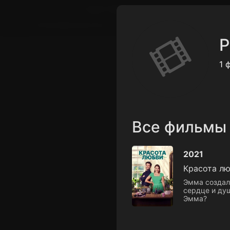
Поддержка:
support@24h.tv
Пользовательское соглашение
Политика кон
Р
1 
Все фильмы
2021
Красота л
Эмма создала
сердце и ду
Эмма?