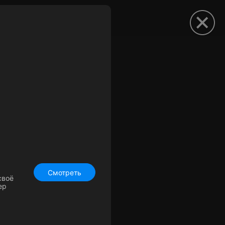
омокод
Смотреть
своё
ер