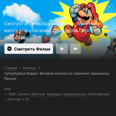
Поддержка:
support@24h.tv
Пользовательское соглашение
Политика конфиденциальности
Открыть приложение
Смотреть Супербратья Марио: Великая
Ввести промокод
миссия по спасению принцессы Персик
бесплатно
Смотреть Фильм
Главная
/
Фильмы
/
Супербратья Марио: Великая миссия по спасению принцессы
Персик
М/ф
1986,
Аниме
,
Фэнтези
,
Комедия
,
Приключения
,
Мультфильм
Япония
6+