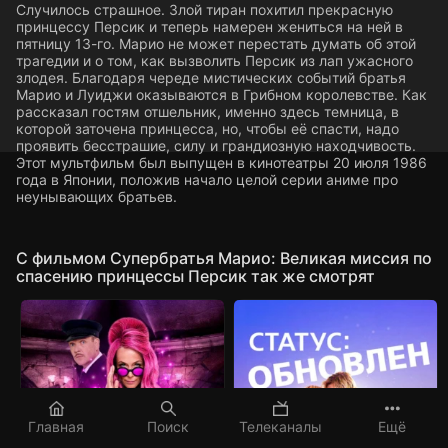
Случилось страшное. Злой тиран похитил прекрасную
принцессу Персик и теперь намерен жениться на ней в
пятницу 13-го. Марио не может перестать думать об этой
трагедии и о том, как вызволить Персик из лап ужасного
злодея. Благодаря череде мистических событий братья
Марио и Луиджи оказываются в Грибном королевстве. Как
рассказал гостям отшельник, именно здесь темница, в
которой заточена принцесса, но, чтобы её спасти, надо
проявить бесстрашие, силу и грандиозную находчивость.
Этот мультфильм был выпущен в кинотеатры 20 июля 1986
года в Японии, положив начало целой серии аниме про
неунывающих братьев.
C фильмом Супербратья Марио: Великая миссия по
спасению принцессы Персик так же смотрят
Главная
Поиск
Телеканалы
Ещё