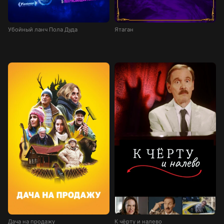
Убойный ланч Пола Дуда
Ятаган
Дача на продажу
К чёрту и налево