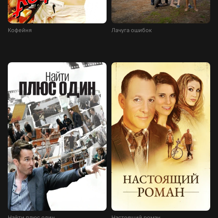
Кофейня
Лачуга ошибок
Найти плюс один
Настоящий роман